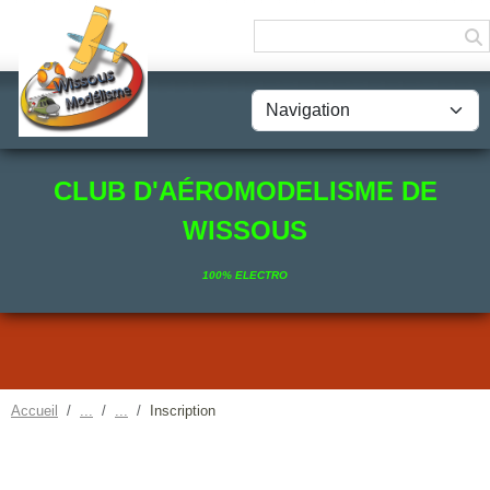
Panneau de gestion des cookies
CLUB D'AÉROMODELISME DE
WISSOUS
100% ELECTRO
Accueil
Inscription