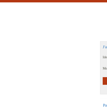
J'
Ide
Mo
Pa