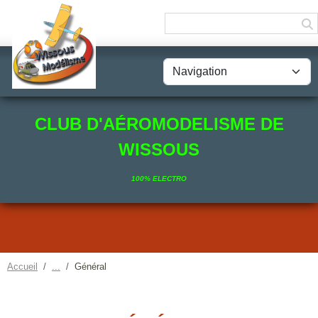
Panneau de gestion des cookies
CLUB D'AÉROMODELISME DE
WISSOUS
100% ELECTRO
Accueil
Général