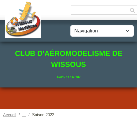
Panneau de gestion des cookies
CLUB D'AÉROMODELISME DE
WISSOUS
100% ELECTRO
Accueil
Saison 2022