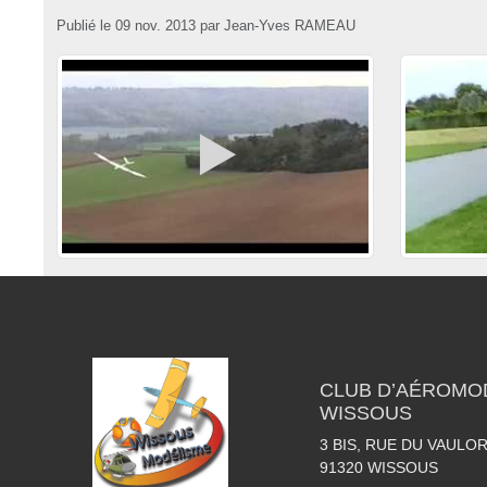
Publié le
09 nov. 2013
par
Jean-Yves RAMEAU
CLUB D’AÉROMO
WISSOUS
3 BIS, RUE DU VAULOR
91320
WISSOUS