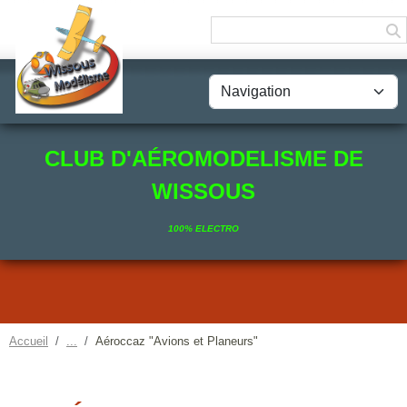
Panneau de gestion des cookies
CLUB D'AÉROMODELISME DE
WISSOUS
100% ELECTRO
Accueil
Aéroccaz "Avions et Planeurs"